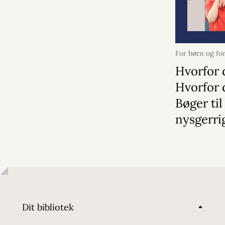
For børn og fo
2026
Hvorfor 
Hvorfor 
Bøger til
nysgerri
Dit bibliotek