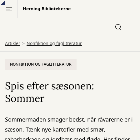
Gå
Herning Bibliotekerne
til
hovedindhold
Artikler
Nonfiktion og faglitteratur
NONFIKTION OG FAGLITTERATUR
Spis efter sæsonen:
Sommer
Sommermaden smager bedst, når råvarerne er i
sæson. Tænk nye kartofler med smør,
rabarberkage og jordbær med fløde. Her finder