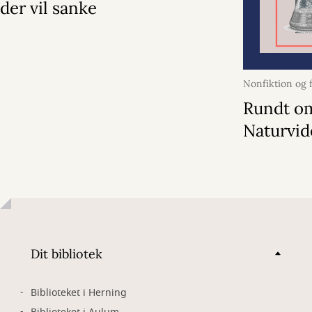
der vil sanke
Nonfiktion og f
13. juli 2026
Rundt o
Naturvi
Dit bibliotek
Biblioteket i Herning