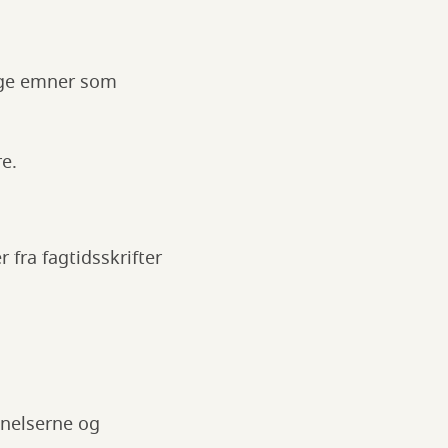
lige emner som
e.
 fra fagtidsskrifter
nnelserne og