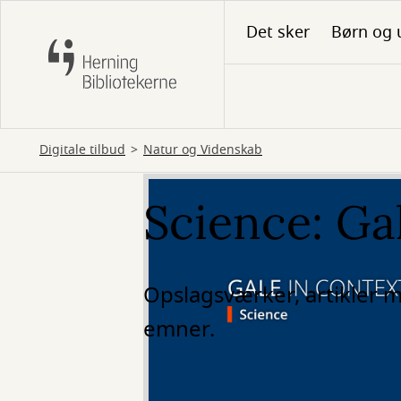
Gå
Det sker
Børn og 
til
hovedindhold
Digitale tilbud
Natur og Videnskab
Science: Ga
Opslagsværker, artikler m
emner.