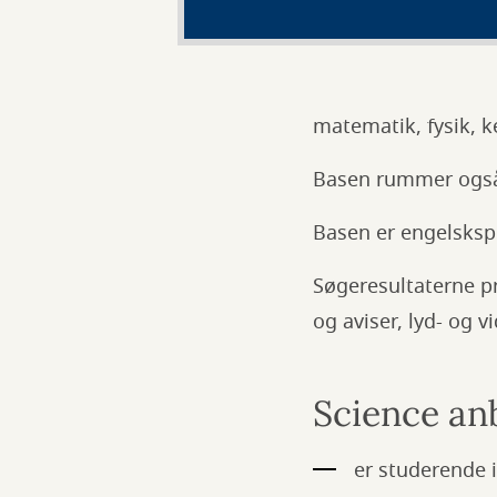
matematik, fysik, 
Basen rummer også
Basen er engelsksp
Søgeresultaterne pr
og aviser, lyd- og v
Science anb
er studerende 