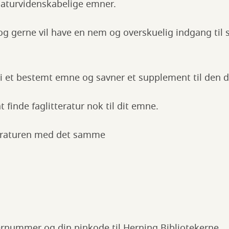
aturvidenskabelige emner.
og gerne vil have en nem og overskuelig indgang til 
 i et bestemt emne og savner et supplement til den d
t finde faglitteratur nok til dit emne.
teraturen med det samme
nernummer og din pinkode til Herning Bibliotekerne