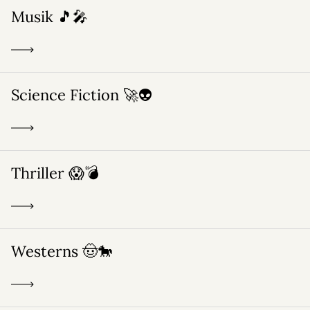
Musik 🎵🎤
Science Fiction 🚀👽
Thriller 😱💣
Westerns 🤠🐎