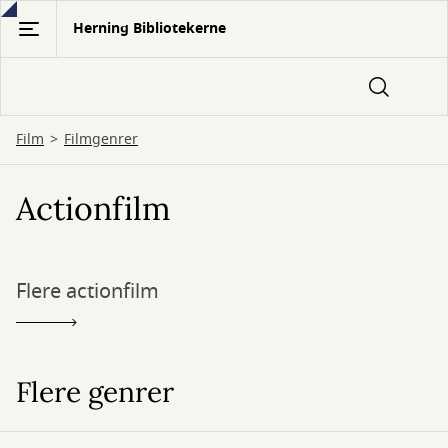
Gå
Herning Bibliotekerne
til
hovedindhold
Film
Filmgenrer
Actionfilm
Flere actionfilm
Flere genrer