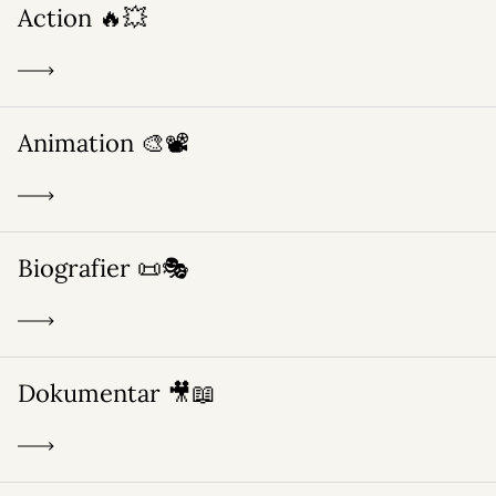
Action 🔥💥
Animation 🎨📽️
Biografier 📜🎭
Dokumentar 🎥📖