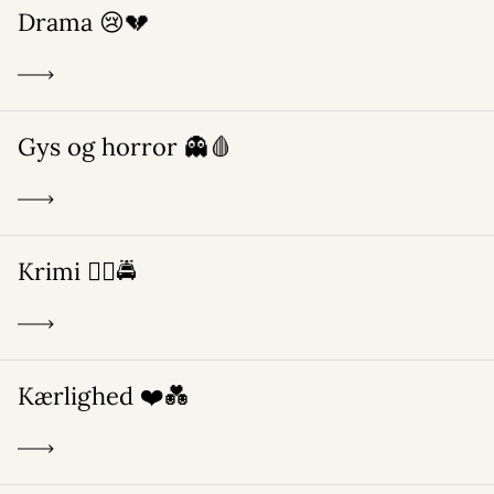
Drama 😢💔
Gys og horror 👻🩸
Krimi 🕵️‍♂️🚔
Kærlighed ❤️💑