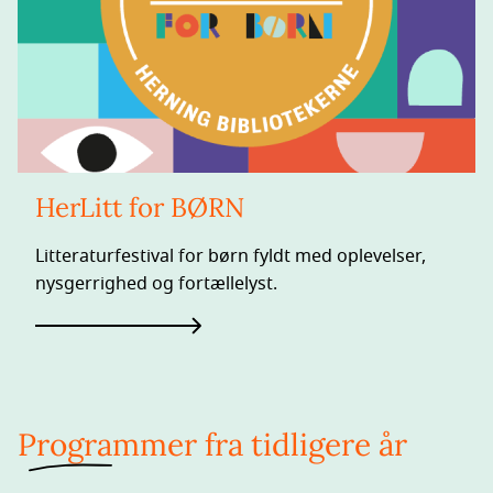
HerLitt for BØRN
Litteraturfestival for børn fyldt med oplevelser,
nysgerrighed og fortællelyst.
Programmer fra tidligere år