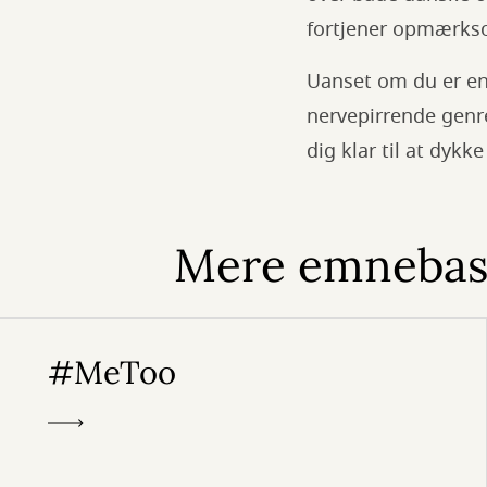
fortjener opmærk
Uanset om du er en 
nervepirrende genre,
dig klar til at dyk
Mere emnebase
#MeToo