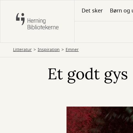
Gå
Det sker
Børn og 
til
hovedindhold
Litteratur
Inspiration
Emner
Et godt gys