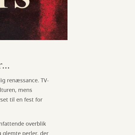
ør…
dig renæssance. TV-
ulturen, mens
t til en fest for
omfattende overblik
 glemte perler, der