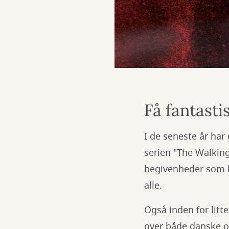
Få fantasti
I de seneste år ha
serien "The Walking
begivenheder som ha
alle.
Også inden for litt
over både danske og