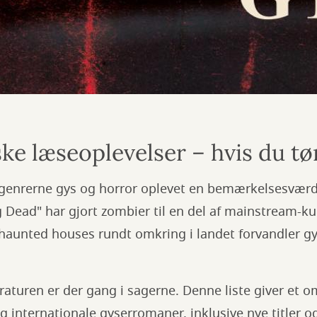
ske læseoplevelser – hvis du t
r genrerne gys og horror oplevet en bemærkelsesvær
 Dead" har gjort zombier til en del af mainstream-k
unted houses rundt omkring i landet forvandler gyse
eraturen er der gang i sagerne. Denne liste giver et 
 internationale gyserromaner, inklusive nye titler og