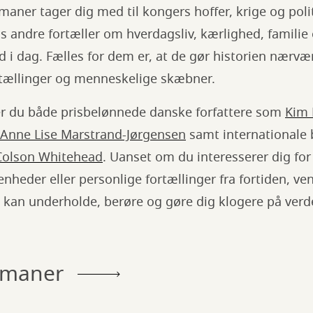
maner tager dig med til kongers hoffer, krige og poli
 andre fortæller om hverdagsliv, kærlighed, famili
nd i dag. Fælles for dem er, at de gør historien nærv
tællinger og menneskelige skæbner.
er du både prisbelønnede danske forfattere som
Kim 
Anne Lise Marstrand-Jørgensen
samt internationale 
Colson Whitehead
. Uanset om du interesserer dig fo
nheder eller personlige fortællinger fra fortiden, ven
kan underholde, berøre og gøre dig klogere på verd
romaner