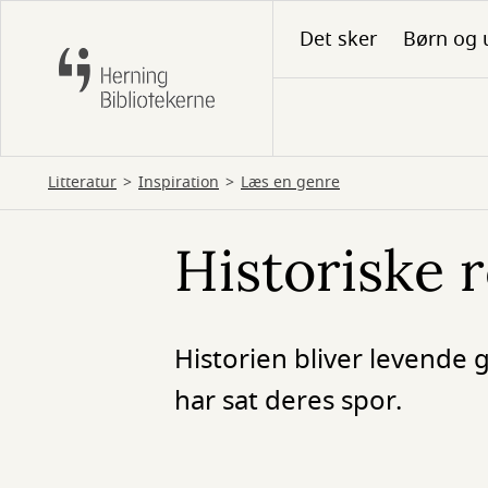
Gå
Det sker
Børn og 
til
hovedindhold
Litteratur
Inspiration
Læs en genre
Historiske 
Historien bliver levend
har sat deres spor.