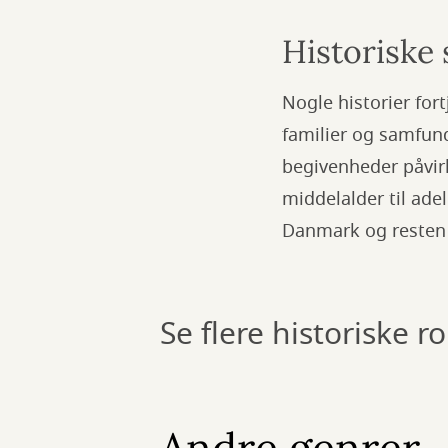
Historiske s
Nogle historier for
familier og samfund
begivenheder påvirke
middelalder til ade
Danmark og resten 
Se flere historiske 