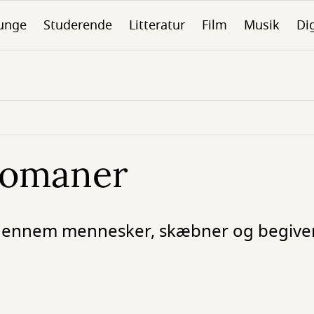
unge
Studerende
Litteratur
Film
Musik
Dig
romaner
e gennem mennesker, skæbner og begive