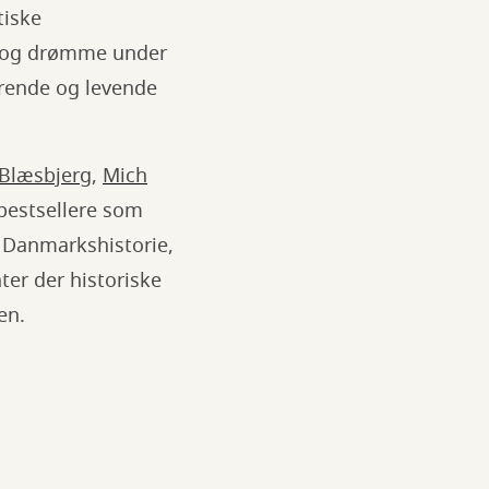
tiske
e og drømme under
ærende og levende
Blæsbjerg
,
Mich
bestsellere som
r Danmarkshistorie,
ter der historiske
en.