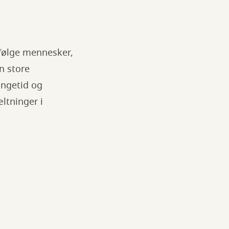
u følge mennesker,
n store
kingetid og
ltninger i