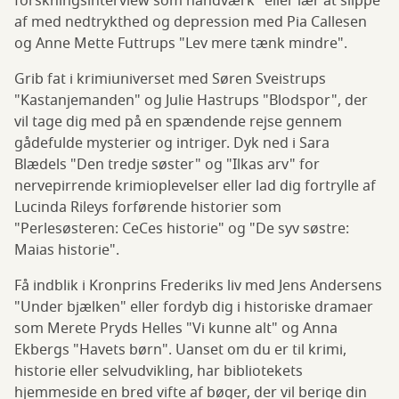
forskningsinterview som håndværk" eller lær at slippe
af med nedtrykthed og depression med Pia Callesen
og Anne Mette Futtrups "Lev mere tænk mindre".
Grib fat i krimiuniverset med Søren Sveistrups
"Kastanjemanden" og Julie Hastrups "Blodspor", der
vil tage dig med på en spændende rejse gennem
gådefulde mysterier og intriger. Dyk ned i Sara
Blædels "Den tredje søster" og "Ilkas arv" for
nervepirrende krimioplevelser eller lad dig fortrylle af
Lucinda Rileys forførende historier som
"Perlesøsteren: CeCes historie" og "De syv søstre:
Maias historie".
Få indblik i Kronprins Frederiks liv med Jens Andersens
"Under bjælken" eller fordyb dig i historiske dramaer
som Merete Pryds Helles "Vi kunne alt" og Anna
Ekbergs "Havets børn". Uanset om du er til krimi,
historie eller selvudvikling, har bibliotekets
hjemmeside en bred vifte af bøger, der vil berige din