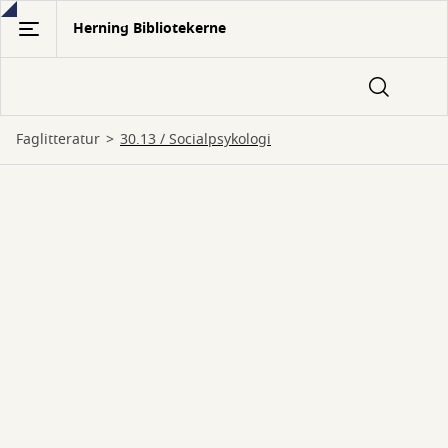
Gå
Herning Bibliotekerne
til
hovedindhold
Faglitteratur
30.13 / Socialpsykologi