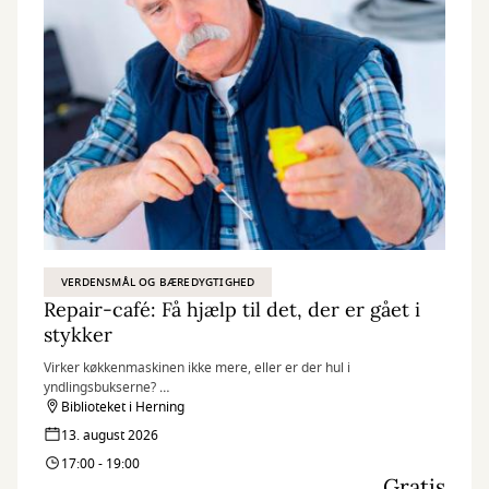
VERDENSMÅL OG BÆREDYGTIGHED
Repair-café: Få hjælp til det, der er gået i
stykker
Virker køkkenmaskinen ikke mere, eller er der hul i
yndlingsbukserne?
Til Repair-café kan du få hjælp af frivillige til at give dine ting nyt
Biblioteket i Herning
liv.
13. august 2026
17:00 - 19:00
Gratis