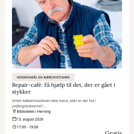
VERDENSMÅL OG BÆREDYGTIGHED
Repair-café: Få hjælp til det, der er gået i
stykker
Virker køkkenmaskinen ikke mere, eller er der hul i
yndlingsbukserne?
Til Repair-café kan du få hjælp af frivillige til at give dine ting nyt
Biblioteket i Herning
liv.
13. august 2026
17:00 - 19:00
Gratis