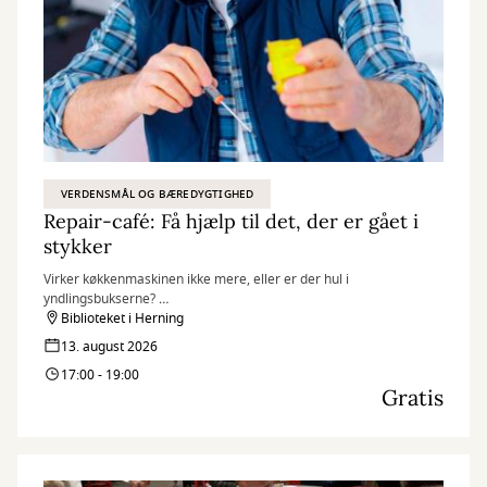
VERDENSMÅL OG BÆREDYGTIGHED
Repair-café: Få hjælp til det, der er gået i
stykker
Virker køkkenmaskinen ikke mere, eller er der hul i
yndlingsbukserne?
Til Repair-café kan du få hjælp af frivillige til at give dine ting nyt
Biblioteket i Herning
liv.
13. august 2026
17:00 - 19:00
Gratis