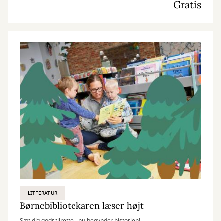
Gratis
LITTERATUR
Børnebibliotekaren læser højt
Sæt dig godt tilrette - nu begynder historien!