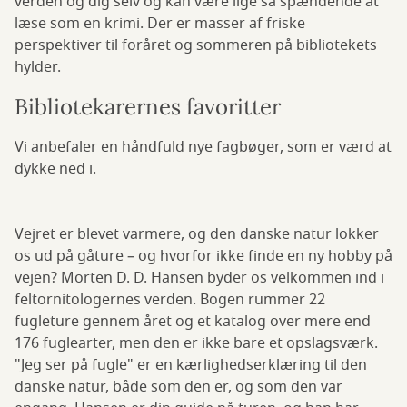
verden og dig selv og kan være lige så spændende at
læse som en krimi. Der er masser af friske
perspektiver til foråret og sommeren på bibliotekets
hylder.
Bibliotekarernes favoritter
Vi anbefaler en håndfuld nye fagbøger, som er værd at
dykke ned i.
Vejret er blevet varmere, og den danske natur lokker
os ud på gåture – og hvorfor ikke finde en ny hobby på
vejen? Morten D. D. Hansen byder os velkommen ind i
feltornitologernes verden. Bogen rummer 22
fugleture gennem året og et katalog over mere end
176 fuglearter, men den er ikke bare et opslagsværk.
"Jeg ser på fugle" er en kærlighedserklæring til den
danske natur, både som den er, og som den var