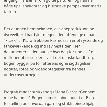
engang. Hansen er din guide på turen, og han har
både tips, anekdoter og historiske perspektiver med i
tasken.
Det er ingen hemmelighed, at svineproduktion og
dyrevelfærd har fyldt meget i den offentlige debat.
"Flæsk" af Klara Trebbien Rasmussen er et rystende og
tankevækkende kig ind i svinestalden. Her
dokumenteres den barske hverdag for nogle af de
millioner af grise, der lever i det danske landbrug.
Bogen bygger på forfatterens egne iagttagelser,
notater, fotos og videooptagelser fra hendes
undercoverarbejde.
Biografi møder strikkebog i Maria Bjergs ”Gennem
mine hænder”. Bogens omdrejningspunkt er Bjergs
fortælling om, hvordan garn og strikkepinde hjalp