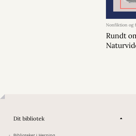
Nonfiktion og f
13. juli 2026
Rundt o
Naturvi
Dit bibliotek
Biblioteket i Herning