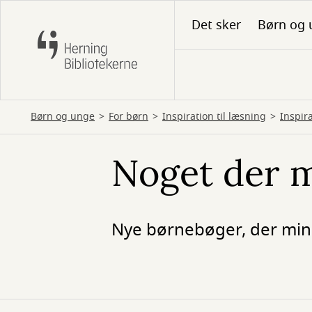
Gå
Det sker
Børn og 
til
hovedindhold
Børn og unge
For børn
Inspiration til læsning
Inspira
Noget der m
Nye børnebøger, der min