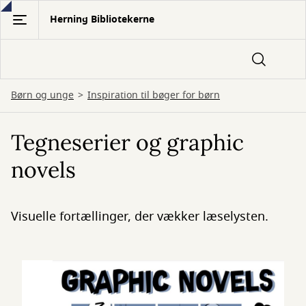
Gå
Herning Bibliotekerne
til
hovedindhold
Børn og unge
Inspiration til bøger for børn
Tegneserier og graphic
novels
Visuelle fortællinger, der vækker læselysten.