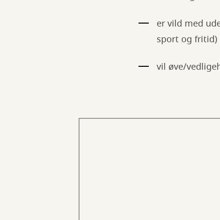
er vild med ud
sport og fritid)
vil øve/vedlig