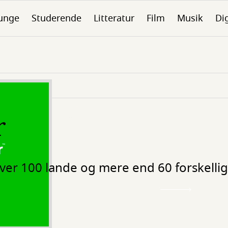
unge
Studerende
Litteratur
Film
Musik
Dig
Kategori
r
Aviser og Tidsskrifter
Adgang
Via login hjemmefra
ver 100 lande og mere end 60 forskellig
Gå til PressReader