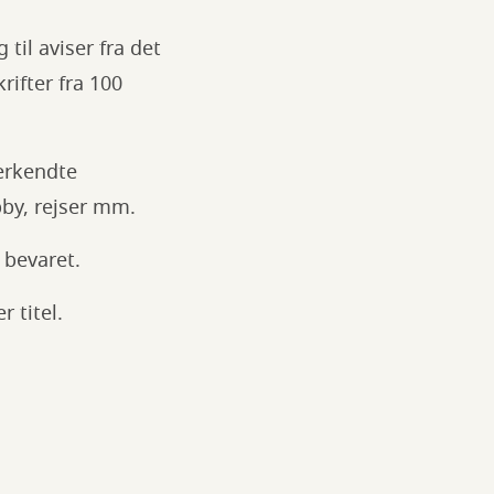
til aviser fra det
rifter fra 100
erkendte
bby, rejser mm.
r bevaret.
r titel.