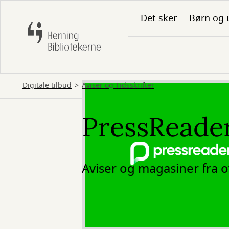
Gå
Det sker
Børn og 
til
hovedindhold
Digitale tilbud
Aviser og Tidsskrifter
PressReade
Aviser og magasiner fra o