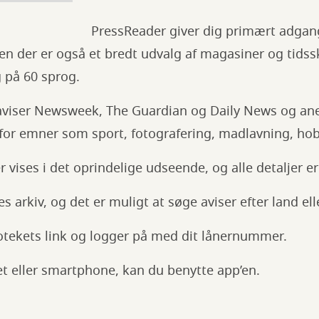
PressReader giver dig primært adgang 
n der er også et bredt udvalg af magasiner og tidssk
g på 60 sprog.
 aviser Newsweek, The Guardian og Daily News og an
nfor emner som sport, fotografering, madlavning, ho
 vises i det oprindelige udseende, og alle detaljer e
s arkiv, og det er muligt at søge aviser efter land elle
iotekets link og logger på med dit lånernummer.
et eller smartphone, kan du benytte app’en.