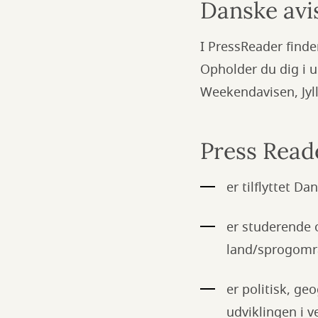
Danske avis
I PressReader find
Opholder du dig i ud
Weekendavisen, Jyl
Press Reade
er tilflyttet D
er studerende 
land/sprogom
er politisk, ge
udviklingen i 