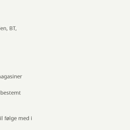
en, BT,
magasiner
t bestemt
l følge med i