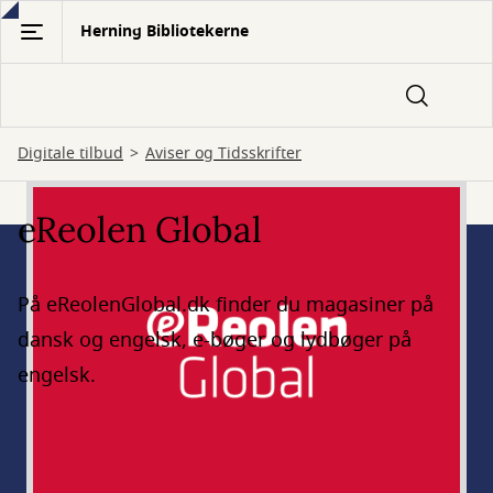
Gå
Herning Bibliotekerne
til
hovedindhold
Digitale tilbud
Aviser og Tidsskrifter
eReolen Global
På eReolenGlobal.dk finder du magasiner på
dansk og engelsk, e-bøger og lydbøger på
engelsk.