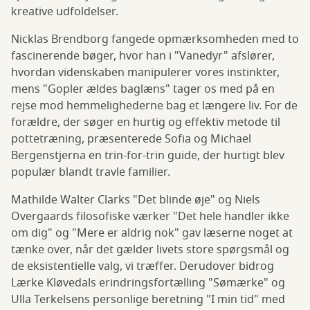
kreative udfoldelser.
Nicklas Brendborg fangede opmærksomheden med to
fascinerende bøger, hvor han i "Vanedyr" afslører,
hvordan videnskaben manipulerer vores instinkter,
mens "Gopler ældes baglæns" tager os med på en
rejse mod hemmelighederne bag et længere liv. For de
forældre, der søger en hurtig og effektiv metode til
pottetræning, præsenterede Sofia og Michael
Bergenstjerna en trin-for-trin guide, der hurtigt blev
populær blandt travle familier.
Mathilde Walter Clarks "Det blinde øje" og Niels
Overgaards filosofiske værker "Det hele handler ikke
om dig" og "Mere er aldrig nok" gav læserne noget at
tænke over, når det gælder livets store spørgsmål og
de eksistentielle valg, vi træffer. Derudover bidrog
Lærke Kløvedals erindringsfortælling "Sømærke" og
Ulla Terkelsens personlige beretning "I min tid" med