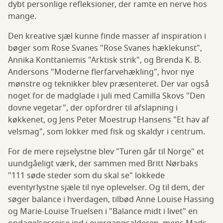
dybt personlige refleksioner, der ramte en nerve hos
mange.
Den kreative sjæl kunne finde masser af inspiration i
bøger som Rose Svanes "Rose Svanes hæklekunst",
Annika Konttaniemis "Arktisk strik", og Brenda K. B.
Andersons "Moderne flerfarvehækling", hvor nye
mønstre og teknikker blev præsenteret. Der var også
noget for de madglade i juli med Camilla Skovs "Den
dovne vegetar", der opfordrer til afslapning i
køkkenet, og Jens Peter Moestrup Hansens "Et hav af
velsmag", som lokker med fisk og skaldyr i centrum.
For de mere rejselystne blev "Turen går til Norge" et
uundgåeligt værk, der sammen med Britt Nørbaks
"111 søde steder som du skal se" lokkede
eventyrlystne sjæle til nye oplevelser. Og til dem, der
søger balance i hverdagen, tilbød Anne Louise Hassing
og Marie-Louise Truelsen i "Balance midt i livet" en