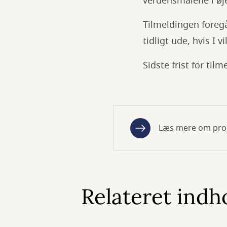
verdensmålene i øj
Tilmeldingen foregår
tidligt ude, hvis I v
Sidste frist for til
Læs mere om prog
Relateret indh