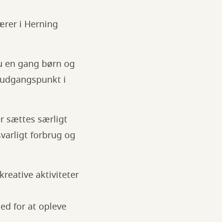
ærer i Herning
u en gang børn og
d udgangspunkt i
er sættes særligt
arligt forbrug og
reative aktiviteter
hed for at opleve