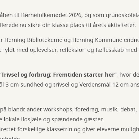
 åben til Børnefolkemødet 2026, og som grundskolel
rede nu sikre din klasse plads til årets aktiviteter.
terer Herning Bibliotekerne og Herning Kommune endn
e fyldt med oplevelser, refleksion og fællesskab me
“
Trivsel og forbrug: Fremtiden starter her
”, hvor d
l 3 om sundhed og trivsel og Verdensmål 12 om ansv
å blandt andet workshops, foredrag, musik, debat, k
 lokale ildsjæle og spændende gæster.
lrettet forskellige klassetrin og giver eleverne mulig