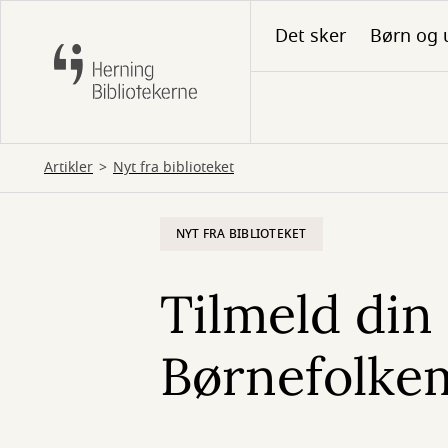
Gå
Det sker
Børn og 
til
hovedindhold
Artikler
Nyt fra biblioteket
NYT FRA BIBLIOTEKET
Tilmeld din 
Børnefolke