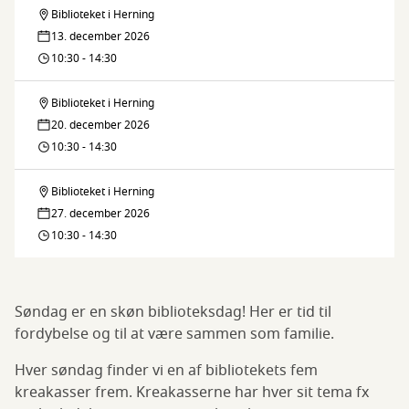
Biblioteket i Herning
Søndagskrea
13. december 2026
10:30 - 14:30
Biblioteket i Herning
Søndagskrea
20. december 2026
10:30 - 14:30
Biblioteket i Herning
Søndagskrea
27. december 2026
10:30 - 14:30
Søndag er en skøn biblioteksdag! Her er tid til
fordybelse og til at være sammen som familie.
Hver søndag finder vi en af bibliotekets fem
kreakasser frem. Kreakasserne har hver sit tema fx