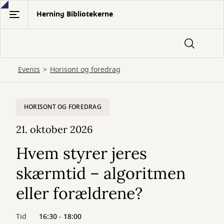
Gå
Herning Bibliotekerne
til
hovedindhold
Events
Horisont og foredrag
HORISONT OG FOREDRAG
21. oktober 2026
Hvem styrer jeres
skærmtid – algoritmen
eller forældrene?
Tid
16:30 - 18:00