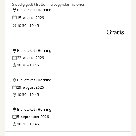
Sæt dig godt tilrette - nu begynder historien!
Biblioteket i Herning
15. august 2026
10:30 - 10:45
Gratis
Biblioteket i Herning
Børnebibliotekaren
22. august 2026
læser
10:30 - 10:45
højt
Biblioteket i Herning
Børnebibliotekaren
29. august 2026
læser
10:30 - 10:45
højt
Biblioteket i Herning
Børnebibliotekaren
5. september 2026
læser
10:30 - 10:45
højt