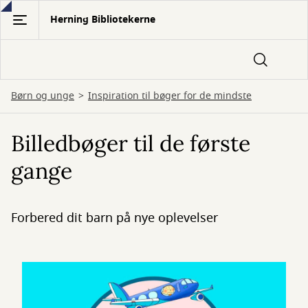
Gå
Herning Bibliotekerne
til
hovedindhold
Børn og unge
Inspiration til bøger for de mindste
Billedbøger til de første
gange
Forbered dit barn på nye oplevelser