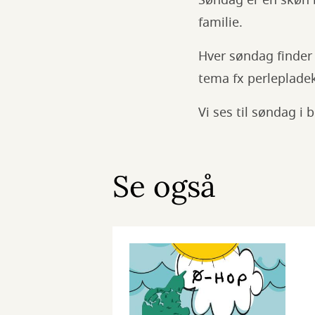
Søndag er en skøn b
familie.
Hver søndag finder 
tema fx perleplade
Vi ses til søndag i 
Se også