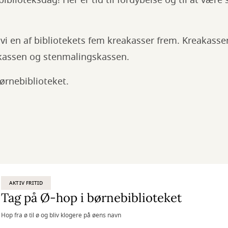
iblioteksdag! Her er tid til fordybelse og til at væ
vi en af bibliotekets fem kreakasser frem. Kreakasser
kassen og stenmalingskassen.
børnebiblioteket.
AKTIV FRITID
Tag på Ø-hop i børnebiblioteket
Hop fra ø til ø og bliv klogere på øens navn