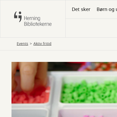
Gå
Det sker
Børn og 
til
hovedindhold
Events
Aktiv fritid