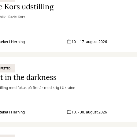
 Kors udstilling
blik i Røde Kors
oteket i Herning
10. - 17. august 2026
 FRITID
t in the darkness
illing med fokus på fire år med krig i Ukraine
oteket i Herning
10. - 30. august 2026