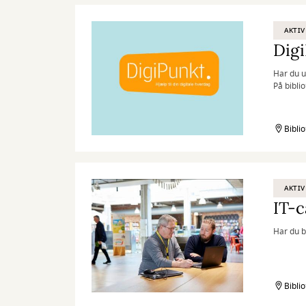
AKTIV
Dig
Har du u
På biblio
Bibli
AKTIV
IT-c
Har du b
Bibli