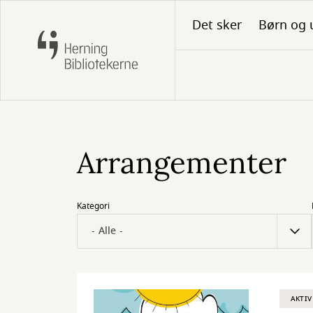
Gå
Det sker
Børn og 
til
hovedindhold
Arrangementer
Kategori
AKTIV