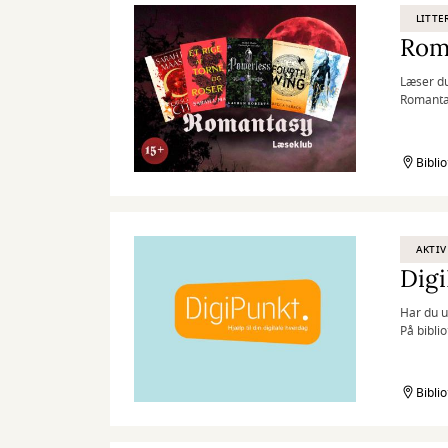
LITTE
Rom
Læser d
Romanta
Bibli
AKTIV
Dig
Har du u
På biblio
Bibli