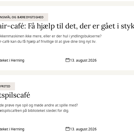
ENSMÅL OG BÆREDYGTIGHED
ir-café: Få hjælp til det, der er gået i sty
økkenmaskinen ikke mere, eller er der hul i yndlingsbukserne?
r-café kan du få hjælp af frivillige til at give dine ting nyt liv.
oteket i Herning
13. august 2026
 FRITID
spilscafé
åde prøve nye spil og møde andre at spille med?
ætspilscaféen på biblioteket stedet for dig.
oteket i Herning
13. august 2026