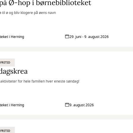
på Ø-hop i børnebiblioteket
ø til ø og bliv klogere på øens navn
oteket i Herning
29. juni - 9. august 2026
 FRITID
dagskrea
 aktiviteter for hele familien hver eneste søndag!
oteket i Herning
9. august 2026
 FRITID