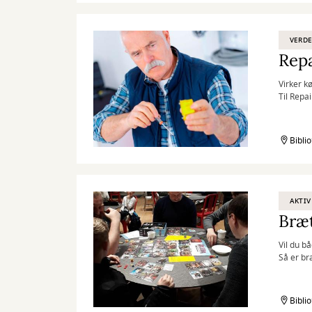
VERD
Repa
Virker k
Til Repai
Bibli
AKTIV
Bræt
Vil du b
Så er br
Bibli