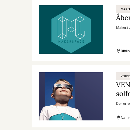
MAKE
Åbe
MakerSpa
Bibli
VERD
VEN
solf
Der er v
Natur