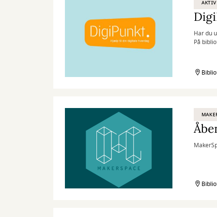
AKTIV
Dig
Har du u
På biblio
Bibli
MAKE
Åbe
MakerSpa
Bibli