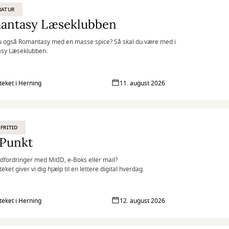
RATUR
antasy Læseklubben
u også Romantasy med en masse spice? Så skal du være med i
sy Læseklubben.
oteket i Herning
11. august 2026
 FRITID
iPunkt
dfordringer med MitID, e-Boks eller mail?
teket giver vi dig hjælp til en lettere digital hverdag.
oteket i Herning
12. august 2026