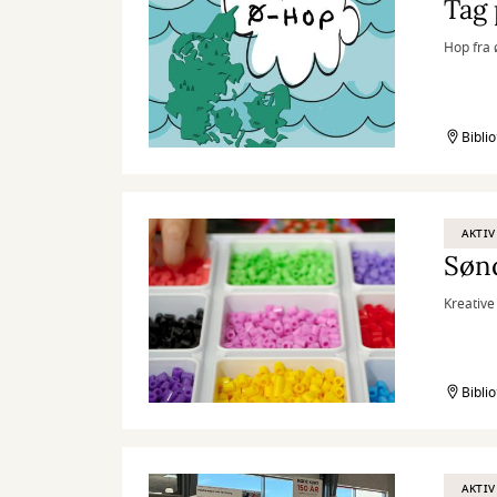
Tag 
Hop fra 
Bibli
AKTIV
Søn
Kreative
Bibli
AKTIV