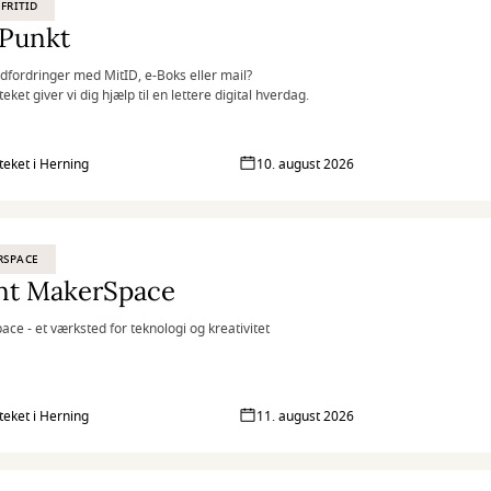
 FRITID
iPunkt
dfordringer med MitID, e-Boks eller mail?
teket giver vi dig hjælp til en lettere digital hverdag.
oteket i Herning
10. august 2026
RSPACE
nt MakerSpace
ce - et værksted for teknologi og kreativitet
oteket i Herning
11. august 2026