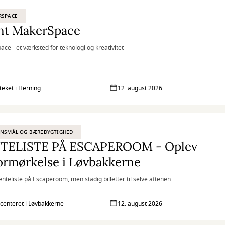
RSPACE
nt MakerSpace
ce - et værksted for teknologi og kreativitet
oteket i Herning
12. august 2026
ENSMÅL OG BÆREDYGTIGHED
TELISTE PÅ ESCAPEROOM - Oplev
ormørkelse i Løvbakkerne
enteliste på Escaperoom, men stadig billetter til selve aftenen
centeret i Løvbakkerne
12. august 2026