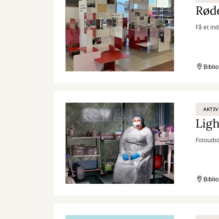
Røde
Få et ind
Bibli
AKTIV
Ligh
Fotoudst
Bibli